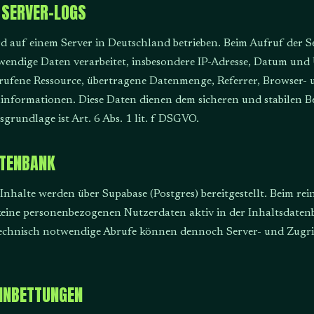
 SERVER-LOGS
rd auf einem Server in Deutschland betrieben. Beim Aufruf der S
wendige Daten verarbeitet, insbesondere IP-Adresse, Datum und 
rufene Ressource, übertragene Datenmenge, Referrer, Browser- 
minformationen. Diese Daten dienen dem sicheren und stabilen Be
sgrundlage ist Art. 6 Abs. 1 lit. f DSGVO.
ATENBANK
Inhalte werden über Supabase (Postgres) bereitgestellt. Beim rei
keine personenbezogenen Nutzerdaten aktiv in der Inhaltsdate
Technisch notwendige Abrufe können dennoch Server- und Zugri
INBETTUNGEN