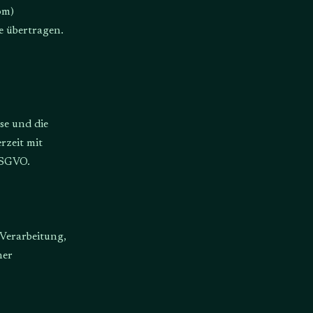
om)
e übertragen.
se und die
rzeit mit
 DSGVO.
Verarbeitung,
ner