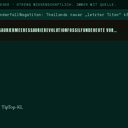
 2026
·
STRENG WISSENSCHAFTLICH. IMMER MIT QUELLE.
rfall
Nagatitan: Thailands neuer „letzter Titan“ könnt
SAURIER
MEERESSAURIER
EVOLUTION
FOSSILFUNDE
HEUTE VOR…
, TipTop-KI,