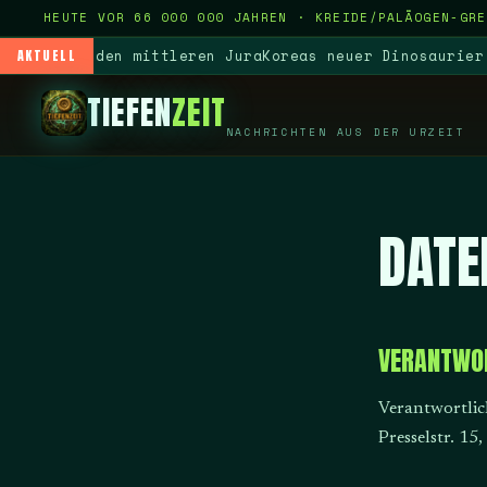
HEUTE VOR 66 000 000 JAHREN · KREIDE/PALÄOGEN-GRE
ck auf den mittleren Jura
Koreas neuer Dinosaurier hat
AKTUELL
TIEFEN
ZEIT
NACHRICHTEN AUS DER URZEIT
DATE
VERANTWO
Verantwortlich
Presselstr. 1