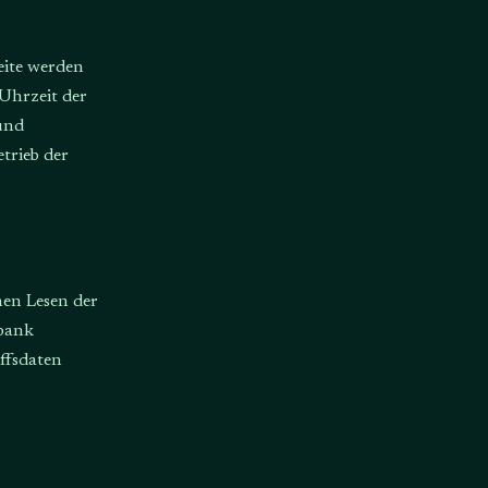
eite werden
Uhrzeit der
und
trieb der
nen Lesen der
nbank
ffsdaten